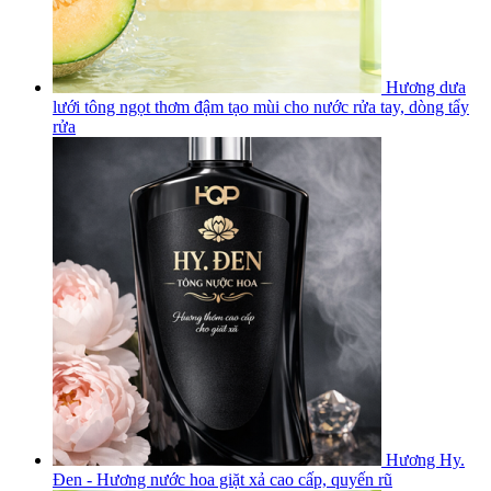
Hương dưa
lưới tông ngọt thơm đậm tạo mùi cho nước rửa tay, dòng tẩy
rửa
Hương Hy.
Đen - Hương nước hoa giặt xả cao cấp, quyến rũ