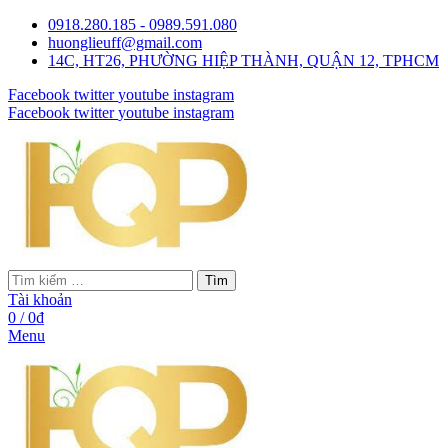
0918.280.185 - 0989.591.080
huonglieuff@gmail.com
14C, HT26, PHƯỜNG HIỆP THÀNH, QUẬN 12, TPHCM
Facebook
twitter
youtube
instagram
Facebook
twitter
youtube
instagram
Tìm
Tài khoản
0
/
0
₫
Menu