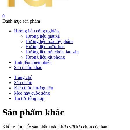
0
Danh mục sản phẩm
Hương liệu công nghiệp
Hương liệu giặt xả
Hương liệu hóa mỹ phẩm
Hương liệu nước hoa
Hương liệu rửa chén, lau sàn
Hương liệu xịt phòng
Tinh dầu thiên nhiên
Sản phẩm khác
Trang chủ
Sản phẩm
Kiến thức hương liệu
Mẹo hay cuộc sống
Tin tức tổng hợp
Sản phẩm khác
Không tìm thấy sản phẩm nào khớp với lựa chọn của bạn.