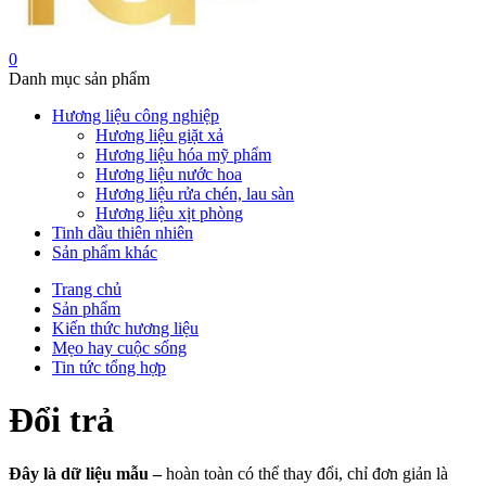
0
Danh mục sản phẩm
Hương liệu công nghiệp
Hương liệu giặt xả
Hương liệu hóa mỹ phẩm
Hương liệu nước hoa
Hương liệu rửa chén, lau sàn
Hương liệu xịt phòng
Tinh dầu thiên nhiên
Sản phẩm khác
Trang chủ
Sản phẩm
Kiến thức hương liệu
Mẹo hay cuộc sống
Tin tức tổng hợp
Đổi trả
Đây là dữ liệu mẫu –
hoàn toàn có thể thay đổi, chỉ đơn giản là