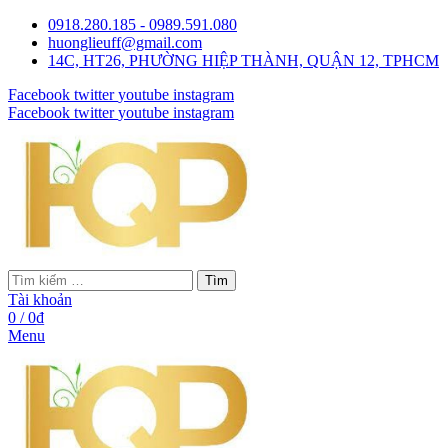
0918.280.185 - 0989.591.080
huonglieuff@gmail.com
14C, HT26, PHƯỜNG HIỆP THÀNH, QUẬN 12, TPHCM
Facebook
twitter
youtube
instagram
Facebook
twitter
youtube
instagram
Tìm
Tài khoản
0
/
0
₫
Menu