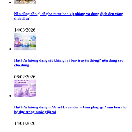
Nên dùng cồn gì để pha nước hoa xịt phòng và dung dịch đèn xông
tinh dầu?
14/03/2026
Hạt lưu hương dạng sệt khác gì vi bao truyền thống? nên dùng sao
cho đúng
06/02/2026
Hạt lưu hương dạng nước sệt Lavender – Giải pháp giữ mùi bền cho
hệ đục trong nước giặt xả
14/01/2026