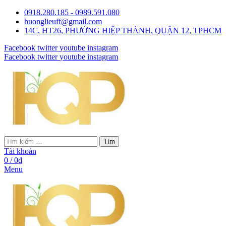
0918.280.185 - 0989.591.080
huonglieuff@gmail.com
14C, HT26, PHƯỜNG HIỆP THÀNH, QUẬN 12, TPHCM
Facebook
twitter
youtube
instagram
Facebook
twitter
youtube
instagram
Tìm
Tài khoản
0
/
0
₫
Menu