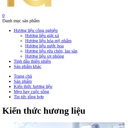
0
Danh mục sản phẩm
Hương liệu công nghiệp
Hương liệu giặt xả
Hương liệu hóa mỹ phẩm
Hương liệu nước hoa
Hương liệu rửa chén, lau sàn
Hương liệu xịt phòng
Tinh dầu thiên nhiên
Sản phẩm khác
Trang chủ
Sản phẩm
Kiến thức hương liệu
Mẹo hay cuộc sống
Tin tức tổng hợp
Kiến thức hương liệu