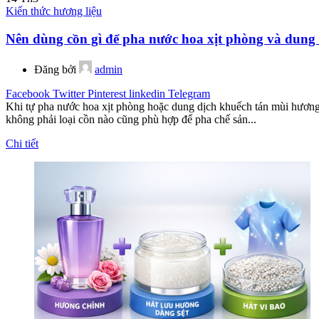
Kiến thức hương liệu
Nên dùng cồn gì để pha nước hoa xịt phòng và dung 
Đăng bởi
admin
Facebook
Twitter
Pinterest
linkedin
Telegram
Khi tự pha nước hoa xịt phòng hoặc dung dịch khuếch tán mùi hương,
không phải loại cồn nào cũng phù hợp để pha chế sản...
Chi tiết