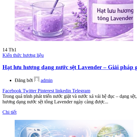
14
Th1
Kiến thức hương liệu
Hạt lưu hương dạng nước sệt Lavender – Giải pháp g
Đăng bởi
admin
Facebook
Twitter
Pinterest
linkedin
Telegram
Trong quá trình phát triển nước giặt và nước xả vải hệ đục – dạng sệ
hương dạng nước sệt tông Lavender ngày càng được...
Chi tiết