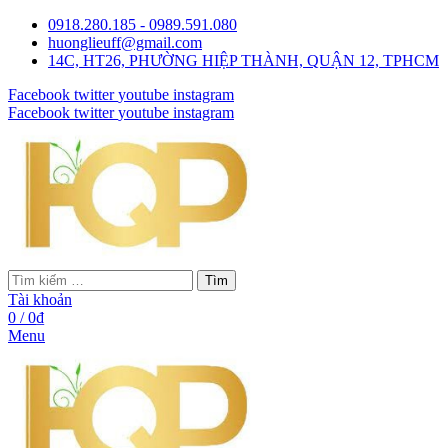
0918.280.185 - 0989.591.080
huonglieuff@gmail.com
14C, HT26, PHƯỜNG HIỆP THÀNH, QUẬN 12, TPHCM
Facebook
twitter
youtube
instagram
Facebook
twitter
youtube
instagram
Tìm
Tài khoản
0
/
0
₫
Menu