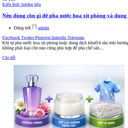
Kiến thức hương liệu
Nên dùng cồn gì để pha nước hoa xịt phòng và dung 
Đăng bởi
admin
Facebook
Twitter
Pinterest
linkedin
Telegram
Khi tự pha nước hoa xịt phòng hoặc dung dịch khuếch tán mùi hương,
không phải loại cồn nào cũng phù hợp để pha chế sản...
Chi tiết