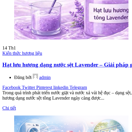
14
Th1
Kiến thức hương liệu
Hạt lưu hương dạng nước sệt Lavender – Giải pháp g
Đăng bởi
admin
Facebook
Twitter
Pinterest
linkedin
Telegram
Trong quá trình phát triển nước giặt và nước xả vải hệ đục – dạng sệ
hương dạng nước sệt tông Lavender ngày càng được...
Chi tiết