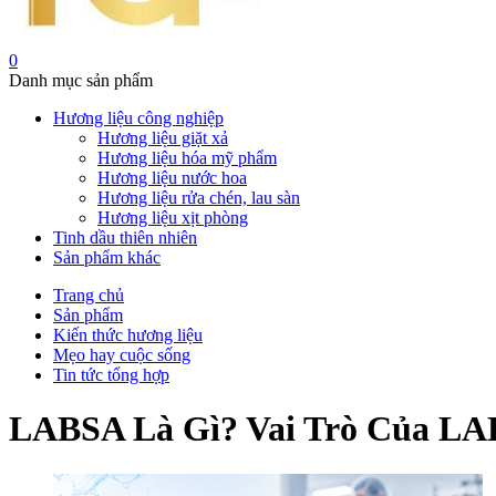
0
Danh mục sản phẩm
Hương liệu công nghiệp
Hương liệu giặt xả
Hương liệu hóa mỹ phẩm
Hương liệu nước hoa
Hương liệu rửa chén, lau sàn
Hương liệu xịt phòng
Tinh dầu thiên nhiên
Sản phẩm khác
Trang chủ
Sản phẩm
Kiến thức hương liệu
Mẹo hay cuộc sống
Tin tức tổng hợp
LABSA Là Gì? Vai Trò Của LA