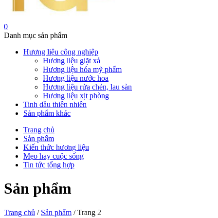
0
Danh mục sản phẩm
Hương liệu công nghiệp
Hương liệu giặt xả
Hương liệu hóa mỹ phẩm
Hương liệu nước hoa
Hương liệu rửa chén, lau sàn
Hương liệu xịt phòng
Tinh dầu thiên nhiên
Sản phẩm khác
Trang chủ
Sản phẩm
Kiến thức hương liệu
Mẹo hay cuộc sống
Tin tức tổng hợp
Sản phẩm
Trang chủ
/
Sản phẩm
/ Trang 2