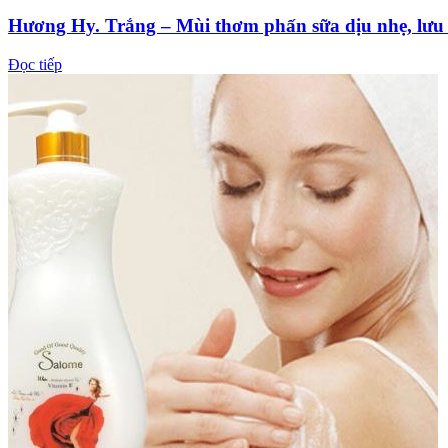
Hương Hy. Trắng – Mùi thơm phấn sữa dịu nhẹ, lưu 
Đọc tiếp