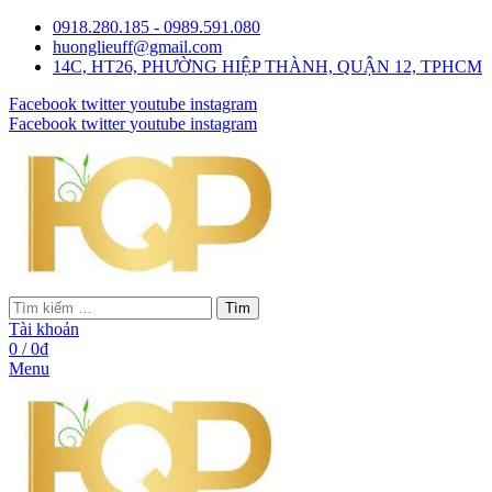
0918.280.185 - 0989.591.080
huonglieuff@gmail.com
14C, HT26, PHƯỜNG HIỆP THÀNH, QUẬN 12, TPHCM
Facebook
twitter
youtube
instagram
Facebook
twitter
youtube
instagram
Tìm
Tài khoản
0
/
0
₫
Menu