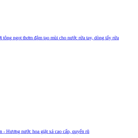
 tông ngọt thơm đậm tạo mùi cho nước rửa tay, dòng tẩy rửa
 - Hương nước hoa giặt xả cao cấp, quyến rũ