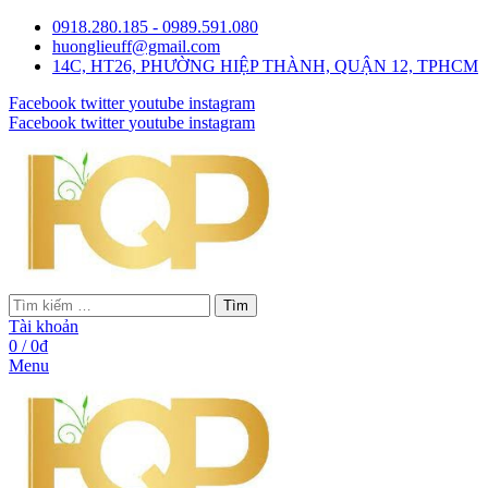
0918.280.185 - 0989.591.080
huonglieuff@gmail.com
14C, HT26, PHƯỜNG HIỆP THÀNH, QUẬN 12, TPHCM
Facebook
twitter
youtube
instagram
Facebook
twitter
youtube
instagram
Tìm
Tài khoản
0
/
0
₫
Menu