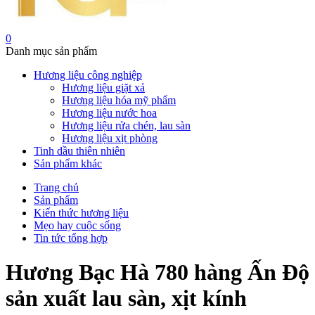
0
Danh mục sản phẩm
Hương liệu công nghiệp
Hương liệu giặt xả
Hương liệu hóa mỹ phẩm
Hương liệu nước hoa
Hương liệu rửa chén, lau sàn
Hương liệu xịt phòng
Tinh dầu thiên nhiên
Sản phẩm khác
Trang chủ
Sản phẩm
Kiến thức hương liệu
Mẹo hay cuộc sống
Tin tức tổng hợp
Hương Bạc Hà 780 hàng Ấn Độ
sản xuất lau sàn, xịt kính