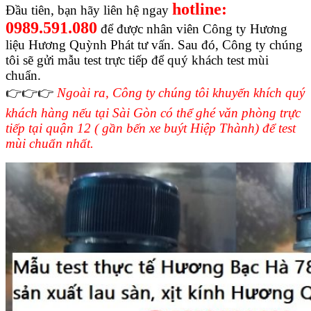
hotline:
Đầu tiên, bạn hãy liên hệ ngay
0989.591.080
để được nhân viên Công ty Hương
liệu Hương Quỳnh Phát tư vấn. Sau đó, Công ty chúng
tôi sẽ gửi mẫu test trực tiếp để quý khách test mùi
chuẩn.
👉👉👉
Ngoài ra, Công ty chúng tôi khuyến khích quý
khách hàng nếu tại Sài Gòn có thể ghé văn phòng trực
tiếp tại quận 12 ( gần bến xe buýt Hiệp Thành) để test
mùi chuẩn nhất.