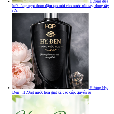
Hương dưa
lưới tông ngọt thơm đậm tạo mùi cho nước rửa tay, dòng tẩy
rửa
Hương Hy.
Đen - Hương nước hoa giặt xả cao cấp, quyến rũ