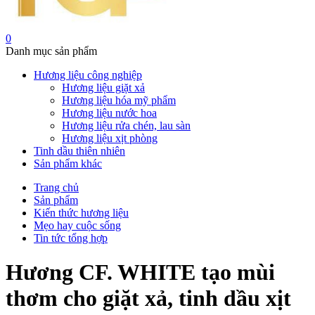
0
Danh mục sản phẩm
Hương liệu công nghiệp
Hương liệu giặt xả
Hương liệu hóa mỹ phẩm
Hương liệu nước hoa
Hương liệu rửa chén, lau sàn
Hương liệu xịt phòng
Tinh dầu thiên nhiên
Sản phẩm khác
Trang chủ
Sản phẩm
Kiến thức hương liệu
Mẹo hay cuộc sống
Tin tức tổng hợp
Hương CF. WHITE tạo mùi
thơm cho giặt xả, tinh dầu xịt