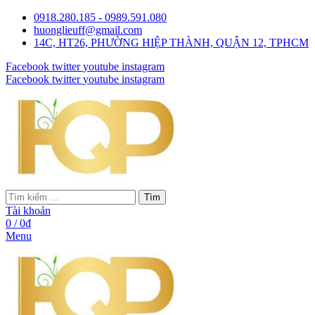
0918.280.185 - 0989.591.080
huonglieuff@gmail.com
14C, HT26, PHƯỜNG HIỆP THÀNH, QUẬN 12, TPHCM
Facebook
twitter
youtube
instagram
Facebook
twitter
youtube
instagram
Tìm
Tài khoản
0
/
0
₫
Menu