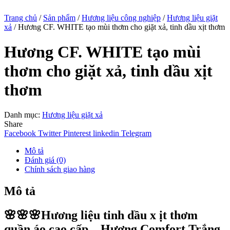
Trang chủ
/
Sản phẩm
/
Hương liệu công nghiệp
/
Hương liệu giặt
xả
/ Hương CF. WHITE tạo mùi thơm cho giặt xả, tinh dầu xịt thơm
Hương CF. WHITE tạo mùi
thơm cho giặt xả, tinh dầu xịt
thơm
Danh mục:
Hương liệu giặt xả
Share
Facebook
Twitter
Pinterest
linkedin
Telegram
Mô tả
Đánh giá (0)
Chính sách giao hàng
Mô tả
🌸🌸🌸Hương liệu tinh dầu x ịt thơm
quần áo cao cấp – Hương Comfort Trắng