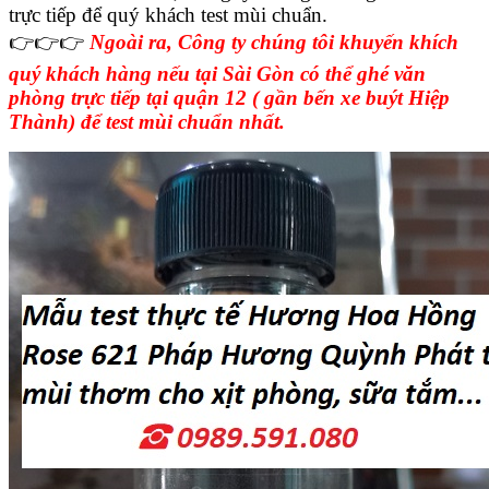
trực tiếp để quý khách test mùi chuẩn.
👉👉👉
Ngoài ra, Công ty chúng tôi khuyến khích
quý khách hàng nếu tại Sài Gòn có thể ghé văn
phòng trực tiếp tại quận 12 ( gần bến xe buýt Hiệp
Thành) để test mùi chuẩn nhất.