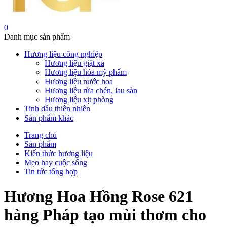
0
Danh mục sản phẩm
Hương liệu công nghiệp
Hương liệu giặt xả
Hương liệu hóa mỹ phẩm
Hương liệu nước hoa
Hương liệu rửa chén, lau sàn
Hương liệu xịt phòng
Tinh dầu thiên nhiên
Sản phẩm khác
Trang chủ
Sản phẩm
Kiến thức hương liệu
Mẹo hay cuộc sống
Tin tức tổng hợp
Hương Hoa Hồng Rose 621
hàng Pháp tạo mùi thơm cho