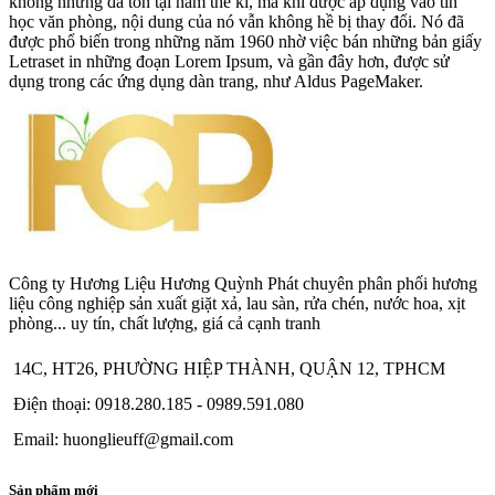
không những đã tồn tại năm thế kỉ, mà khi được áp dụng vào tin
học văn phòng, nội dung của nó vẫn không hề bị thay đổi. Nó đã
được phổ biến trong những năm 1960 nhờ việc bán những bản giấy
Letraset in những đoạn Lorem Ipsum, và gần đây hơn, được sử
dụng trong các ứng dụng dàn trang, như Aldus PageMaker.
Công ty Hương Liệu Hương Quỳnh Phát chuyên phân phối hương
liệu công nghiệp sản xuất giặt xả, lau sàn, rửa chén, nước hoa, xịt
phòng... uy tín, chất lượng, giá cả cạnh tranh
14C, HT26, PHƯỜNG HIỆP THÀNH, QUẬN 12, TPHCM
Điện thoại: 0918.280.185 - 0989.591.080
Email: huonglieuff@gmail.com
Sản phẩm mới