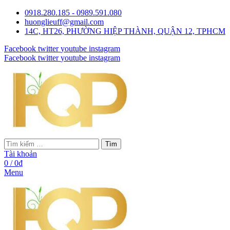
0918.280.185 - 0989.591.080
huonglieuff@gmail.com
14C, HT26, PHƯỜNG HIỆP THÀNH, QUẬN 12, TPHCM
Facebook
twitter
youtube
instagram
Facebook
twitter
youtube
instagram
Tìm
Tài khoản
0
/
0
₫
Menu