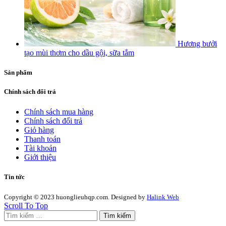
Hương bưởi
tạo mùi thơm cho dầu gội, sữa tắm
Sản phẩm
Chính sách đổi trả
Chính sách mua hàng
Chính sách đổi trả
Giỏ hàng
Thanh toán
Tài khoản
Giới thiệu
Tin tức
Copyright © 2023 huonglieuhqp.com. Designed by
Halink Web
Scroll To Top
Tìm kiếm